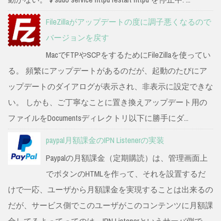
FileZillaがアップデートの度に調子悪くなるので
バージョンを戻す
MacでFTPやSCPをするためにFileZillaを使ってい
る。 頻繁にアップデートがあるのだが、起動のたびにア
ップデートのダイアログが表示され、非表示に設定できな
い。 しかも、ご丁寧なことに置き換えアップデート用の
ファイルをDocumentsディレクトリ以下に勝手にダ...
paypal月額課金のIPN Listenerの実装
Paypalの月額課金（定期購読）は、管理画面上
でボタンのHTMLを作って、それを設置するだ
けで一応、ユーザから月額課金を実現することは出来るの
だが、サービス側でこのユーザがこのコンテンツに月額課
金してるよってってのは、IPN Listenerというサーバ側で