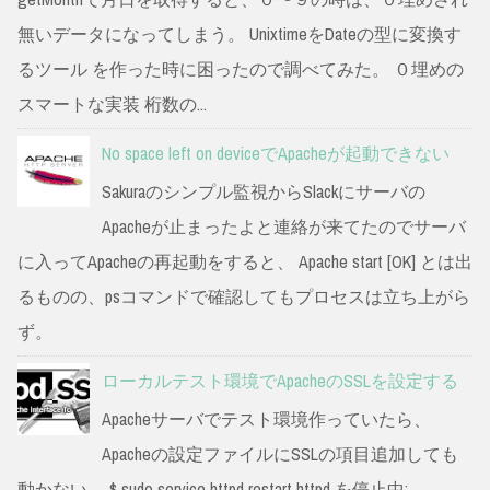
無いデータになってしまう。 UnixtimeをDateの型に変換す
るツール を作った時に困ったので調べてみた。 ０埋めの
スマートな実装 桁数の...
No space left on deviceでApacheが起動できない
Sakuraのシンプル監視からSlackにサーバの
Apacheが止まったよと連絡が来てたのでサーバ
に入ってApacheの再起動をすると、 Apache start [OK] とは出
るものの、psコマンドで確認してもプロセスは立ち上がら
ず。
ローカルテスト環境でApacheのSSLを設定する
Apacheサーバでテスト環境作っていたら、
Apacheの設定ファイルにSSLの項目追加しても
動かない。 $ sudo service httpd restart httpd を停止中: ...