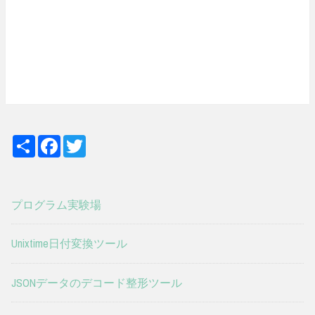
S
F
T
h
a
w
a
c
i
r
e
t
e
b
t
o
e
プログラム実験場
o
r
k
Unixtime日付変換ツール
JSONデータのデコード整形ツール