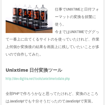
n
t
仕事でUNIXTIMEと日付フォ
ーマットの変換を頻繁に
使う。
今まではUNIXTIMEでググっ
て一番上に出てくるサイトのを使っていたけれど、作業
上何個か変換後の結果を画面上に残していたいことが多
いので自作してみた。
Unixtime 日付変換ツール
http://dev.digitra.net/tools/unixtimetodate.php
全部PHPで作ろうかなと思ってたけれど、変換のところ
はJavaScriptでも十分そうだったのでJavaScriptで実装。