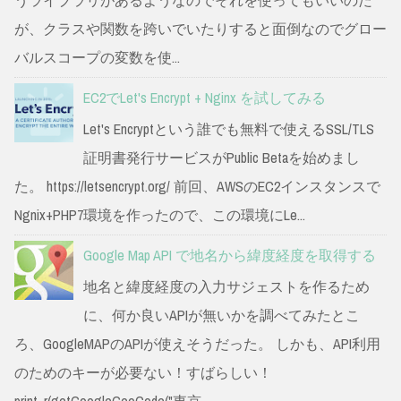
が、クラスや関数を跨いでいたりすると面倒なのでグロー
バルスコープの変数を使...
EC2でLet's Encrypt + Nginx を試してみる
Let's Encryptという誰でも無料で使えるSSL/TLS
証明書発行サービスがPublic Betaを始めまし
た。 https://letsencrypt.org/ 前回、AWSのEC2インスタンスで
Ngnix+PHP7環境を作ったので、この環境にLe...
Google Map API で地名から緯度経度を取得する
地名と緯度経度の入力サジェストを作るため
に、何か良いAPIが無いかを調べてみたとこ
ろ、GoogleMAPのAPIが使えそうだった。 しかも、API利用
のためのキーが必要ない！すばらしい！