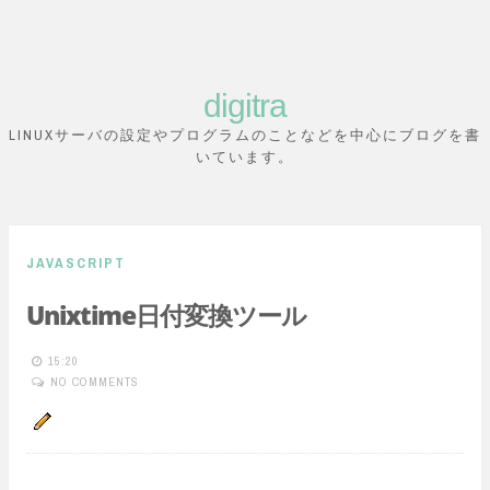
digitra
S
LINUXサーバの設定やプログラムのことなどを中心にブログを書
k
いています。
i
p
t
JAVASCRIPT
o
Unixtime日付変換ツール
c
o
15:20
n
NO COMMENTS
t
e