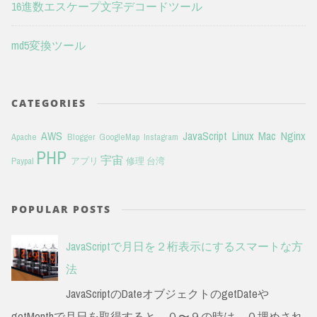
16進数エスケープ文字デコードツール
md5変換ツール
CATEGORIES
AWS
JavaScript
Linux
Mac
Nginx
Apache
Blogger
GoogleMap
Instagram
PHP
宇宙
Paypal
アプリ
修理
台湾
POPULAR POSTS
JavaScriptで月日を２桁表示にするスマートな方
法
JavaScriptのDateオブジェクトのgetDateや
getMonthで月日を取得すると、０〜９の時は、０埋めされ